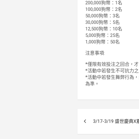
200,000狗幣：1名
100,000狗幣：2名
50,000狗幣：3名
30,000狗幣：5名
12,500狗幣：10名
5,000狗幣：25名
1,000狗幣：50名
注意事項:
*僅限有效投注之回合，
*活動中若發生不可抗力
*活動中若發生舞弊行為，
為準。
文
3/17-3/19 盛世慶
章