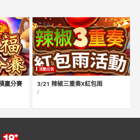
活動公告
X累積贏分賽
3/21 辣椒三重奏X紅包雨