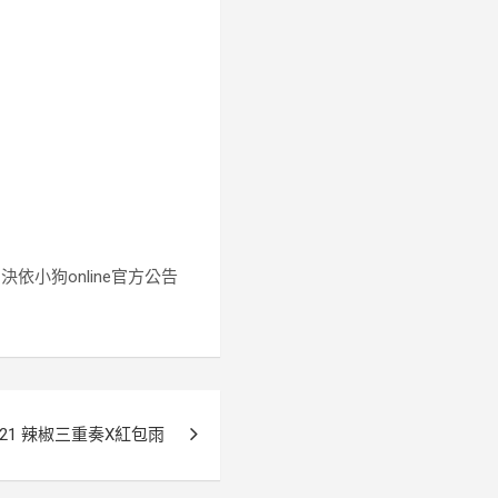
小狗online官方公告
/21 辣椒三重奏X紅包雨