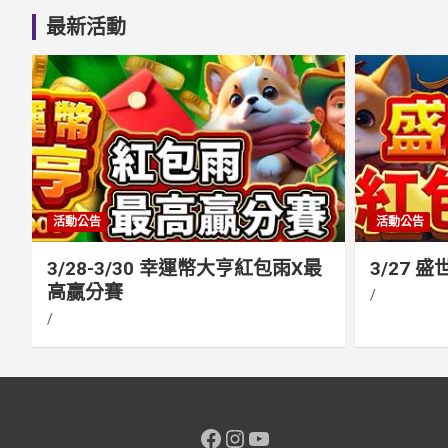
導
最新活動
覽
活動公告
活動公告
3/28-3/30 幸運幣大亨紅包雨X最
3/27 
高贏分賽
Facebook
Instagram
YouTube