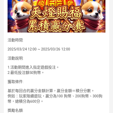
氣，輕鬆贏大獎！無論你是愛玩金幣遊戲還是老子有錢，我們都
能讓你體驗無限樂趣！立即下載麻將遊戲下載和骰子遊戲app，開
啟你的遊戲之旅！
活動時間:
2025/03/24 12:00 ~ 2025/03/26 12:00
活動說明:
1.活動期間進入指定遊戲投注。
2.最低投注額50狗幣。
獲取條件:
基於每回合的贏分金額計算，贏分金額＝積分分數。
例如：玩家陸續遊玩，贏分為100 狗幣、200狗幣、300狗
幣，總積分為600分。
獎勵名額: