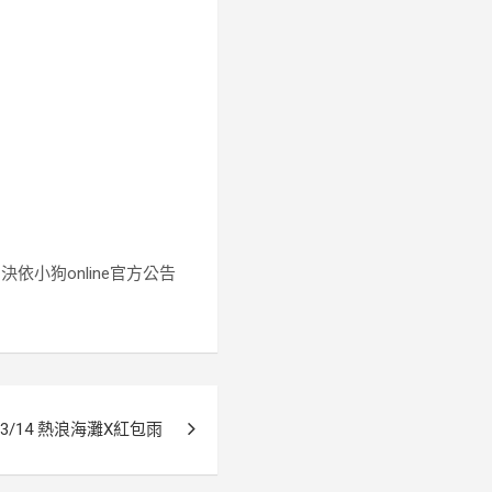
小狗online官方公告
3/14 熱浪海灘X紅包雨