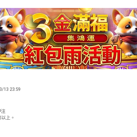
子
骰
3/13 23:59
押注
幣以上。