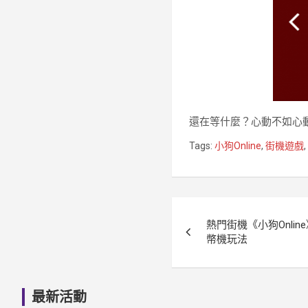
還在等什麼？心動不如心
Tags:
小狗Online
,
街機遊戲
文
熱門街機《小狗Onli
章
幣機玩法
導
覽
最新活動