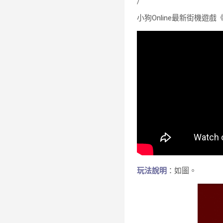
玩等你來試運氣，輕鬆贏大獎！無論你是愛玩金幣遊戲還是老
小狗Online最新街機遊戲
有錢，我們都能讓你體驗無限樂趣！立即下載麻將遊戲下載和
子遊戲app，開啟你的遊戲之旅！
玩法說明
：如圖。