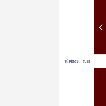
賠付說明
：如圖。