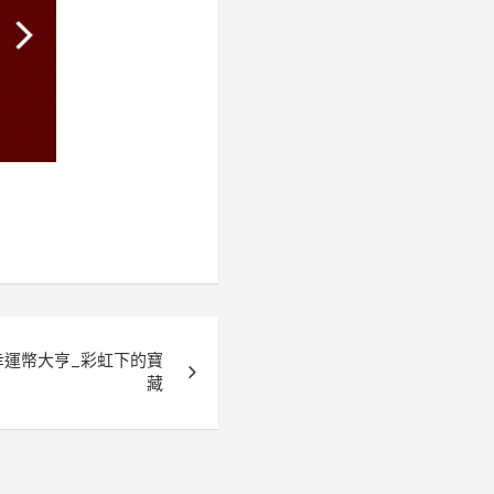
幸運幣大亨_彩虹下的寶
藏