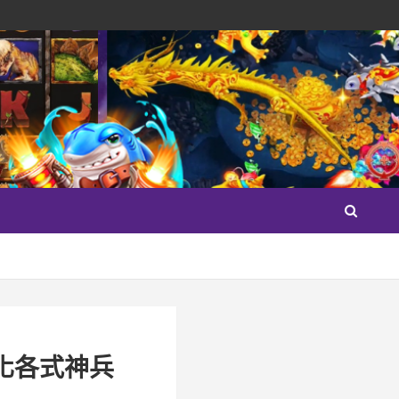
強化各式神兵