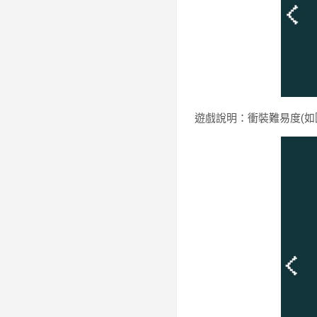
遊戲說明：衝裝難易度(如