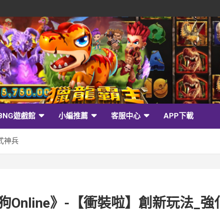
想
BNG遊戲館
小編推薦
客服中心
APP下載
！
式神兵
是
虎
，
還
Online》-【衝裝啦】創新玩法_
另