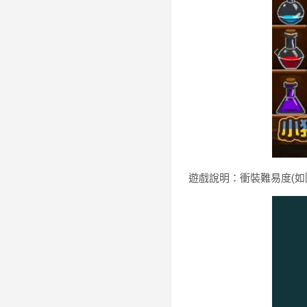
遊戲說明：衝裝難易度(如