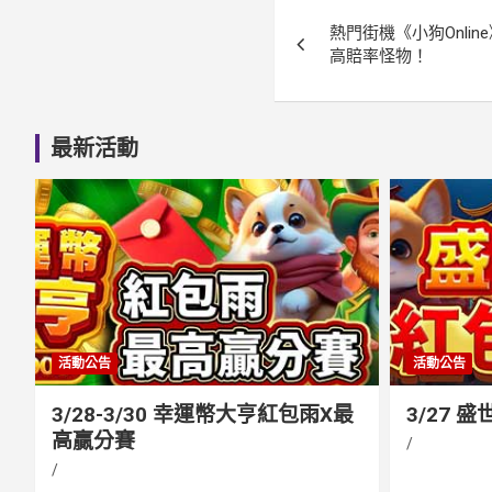
文
熱門街機《小狗Onli
章
高賠率怪物！
導
覽
最新活動
活動公告
活動公告
3/28-3/30 幸運幣大亨紅包雨X最
3/27 
高贏分賽