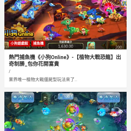
氣，輕鬆贏大獎！無論你是愛玩金幣遊戲還是老子有錢，我們都
能讓你體驗無限樂趣！立即下載麻將遊戲下載和骰子遊戲app，開
啟你的遊戲之旅！
小狗遊戲館
捕魚機
熱門捕魚機《小狗Online》-【植物大戰恐龍】出
奇制勝_包你花開富貴
業界唯一植物大戰僵屍型玩法來了...