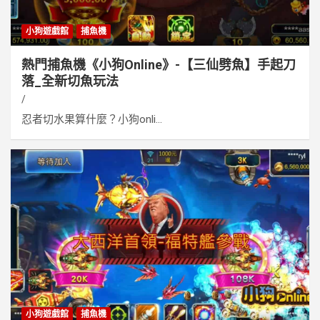
小狗遊戲館
捕魚機
熱門捕魚機《小狗Online》-【三仙劈魚】手起刀
落_全新切魚玩法
忍者切水果算什麼？小狗onli...
小狗遊戲館
捕魚機