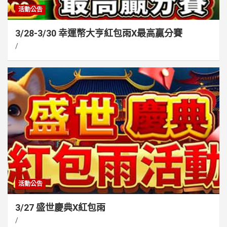
活動公告
3/28-3/30 幸運幣大亨紅包雨X最高贏分賽
活動公告
3/27 盛世慶典X紅包雨