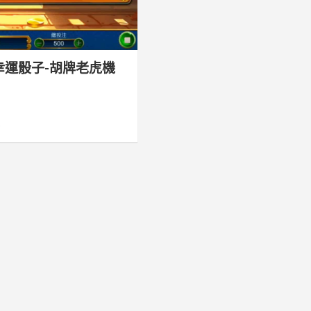
幸運骰子-胡牌老虎機
.