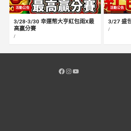
活動公告
活動公告
3/28-3/30 幸運幣大亨紅包雨X最
3/27 
高贏分賽
Facebook
Instagram
YouTube