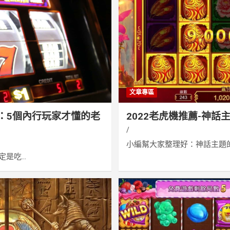
子
骰
文章專區
語：5個內行玩家才懂的老
2022老虎機推薦-神話
小編幫大家整理好：神話主題的老
吃...