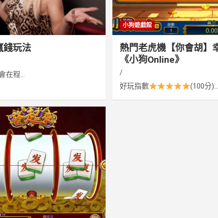
小狗遊戲館
贏錢玩法
熱門老虎機【你會胡】
《小狗Online》
程...
好玩指數
(100分)..