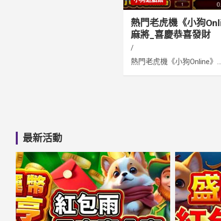
熱門老虎機《小狗Onl
麻將_喜慶恭喜發財
熱門老虎機《小狗Online》..
文
章
分
最新活動
頁